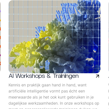
AI Workshops & Trainingen
Kennis en praktijk gaan hand in hand, want
artificiële intelligentie vormt pas écht een
meerwaarde als je het ook kunt gebruiken in je
dagelijkse werkzaamheden. In onze workshops op