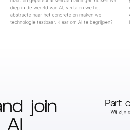
maat en gepersonaliseerde trainingen duiken we
diep in de wereld van AI, vertalen we het
abstracte naar het concrete en maken we
technologie tastbaar. Klaar om AI te begrijpen?
nd join
Part 
Wij zijn
 AI