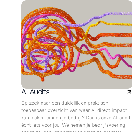
AI Audits
Op zoek naar een duidelijk en praktisch
toepasbaar overzicht van waar AI direct impact
kan maken binnen je bedrijf? Dan is onze AI-audit
écht iets voor jou. We nemen je bedrijfsvoering