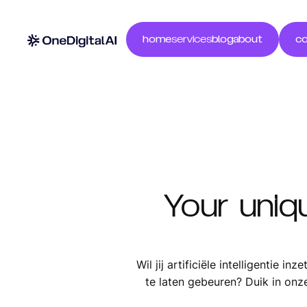
home
services
blog
about
co
Your uniq
Wil jij artificiële intelligentie
te laten gebeuren? Duik in onz