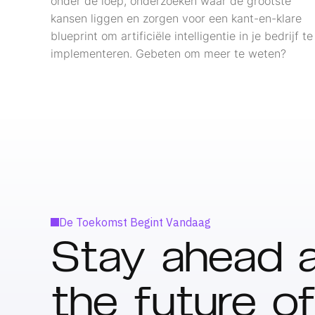
onder de loep, onderzoeken waar de grootste
kansen liggen en zorgen voor een kant-en-klare
blueprint om artificiële intelligentie in je bedrijf te
implementeren. Gebeten om meer te weten?
De Toekomst Begint Vandaag
Stay ahead a
the future of